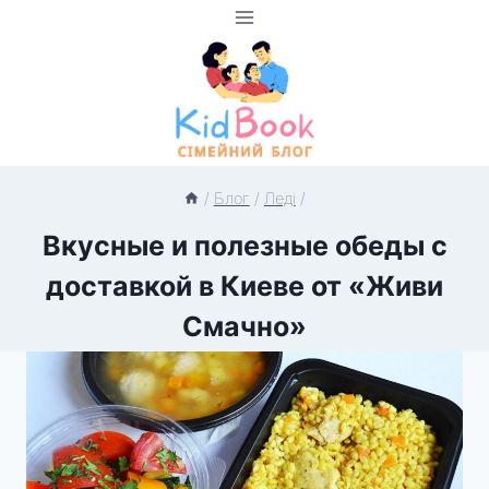
Перейти
до
вмісту
/
Блог
/
Леді
/
Вкусные и полезные обеды с
доставкой в Киеве от «Живи
Смачно»