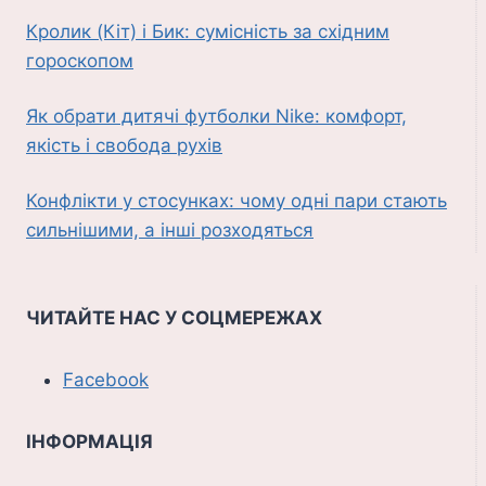
Кролик (Кіт) і Бик: сумісність за східним
гороскопом
Як обрати дитячі футболки Nike: комфорт,
якість і свобода рухів
Конфлікти у стосунках: чому одні пари стають
сильнішими, а інші розходяться
ЧИТАЙТЕ НАС У СОЦМЕРЕЖАХ
Facebook
ІНФОРМАЦІЯ