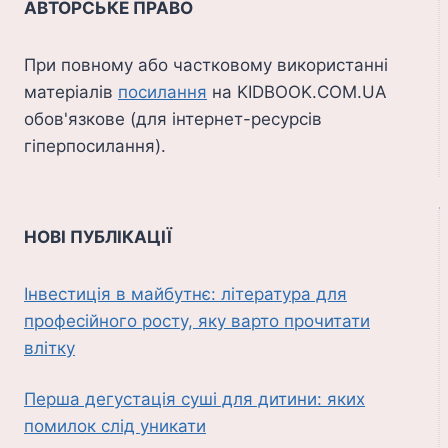
АВТОРСЬКЕ ПРАВО
При повному або частковому використанні
матеріалів
посилання
на KIDBOOK.COM.UA
обов'язкове (для інтернет-ресурсів
гіперпосилання).
НОВІ ПУБЛІКАЦІЇ
Інвестиція в майбутнє: література для
професійного росту, яку варто прочитати
влітку
Перша дегустація суші для дитини: яких
помилок слід уникати