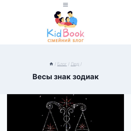
Перейти
до
вмісту
/
Блог
/
Леді
/
Весы знак зодиак