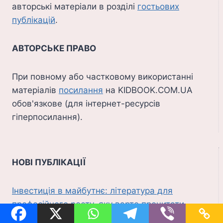
авторські матеріали в розділі
гостьових
публікацій
.
АВТОРСЬКЕ ПРАВО
При повному або частковому використанні
матеріалів
посилання
на KIDBOOK.COM.UA
обов'язкове (для інтернет-ресурсів
гіперпосилання).
НОВІ ПУБЛІКАЦІЇ
Інвестиція в майбутнє: література для
професійного росту, яку варто прочитати
влітку