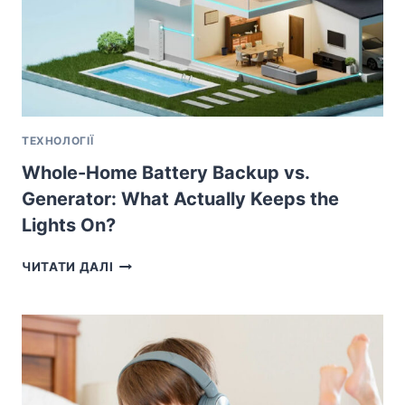
ТЕХНОЛОГІЇ
Whole-Home Battery Backup vs.
Generator: What Actually Keeps the
Lights On?
WHOLE-
ЧИТАТИ ДАЛІ
HOME
BATTERY
BACKUP
VS.
GENERATOR:
WHAT
ACTUALLY