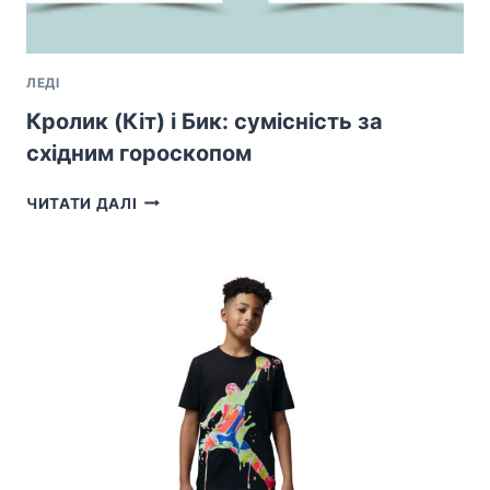
ЛЕДІ
Кролик (Кіт) і Бик: сумісність за
східним гороскопом
КРОЛИК
ЧИТАТИ ДАЛІ
(КІТ)
І
БИК:
СУМІСНІСТЬ
ЗА
СХІДНИМ
ГОРОСКОПОМ