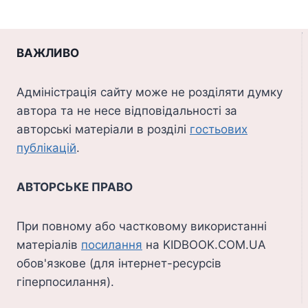
ОБРАТИ
за
сторінка
КОМФОРТНИЙ
сторінками
ТА
ПРАКТИЧНИЙ
ВАЖЛИВО
ОДЯГ
НА
КОЖЕН
Адміністрація сайту може не розділяти думку
ДЕНЬ
автора та не несе відповідальності за
авторські матеріали в розділі
гостьових
публікацій
.
АВТОРСЬКЕ ПРАВО
При повному або частковому використанні
матеріалів
посилання
на KIDBOOK.COM.UA
обов'язкове (для інтернет-ресурсів
гіперпосилання).