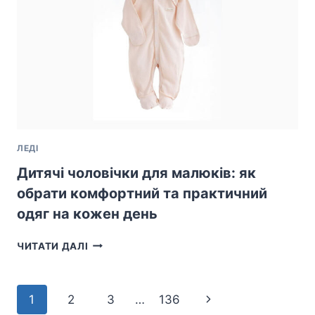
І
МІСТО
ЛЕДІ
Дитячі чоловічки для малюків: як
обрати комфортний та практичний
одяг на кожен день
ДИТЯЧІ
ЧИТАТИ ДАЛІ
ЧОЛОВІЧКИ
ДЛЯ
МАЛЮКІВ:
Навігація
Наступна
1
2
3
…
136
ЯК