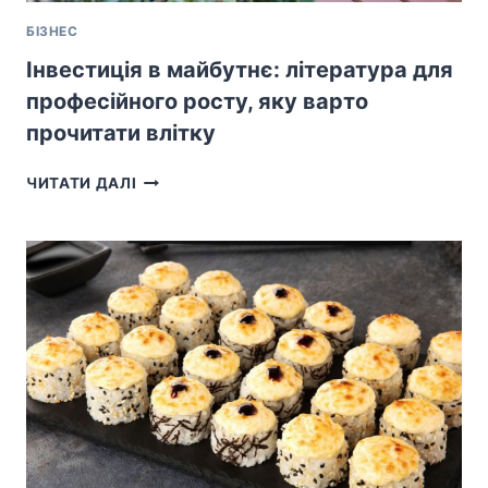
БІЗНЕС
Інвестиція в майбутнє: література для
професійного росту, яку варто
прочитати влітку
ІНВЕСТИЦІЯ
ЧИТАТИ ДАЛІ
В
МАЙБУТНЄ:
ЛІТЕРАТУРА
ДЛЯ
ПРОФЕСІЙНОГО
РОСТУ,
ЯКУ
ВАРТО
ПРОЧИТАТИ
ВЛІТКУ