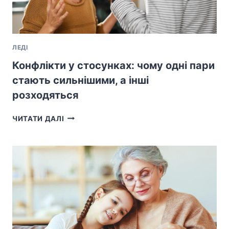
ЛЕДІ
Конфлікти у стосунках: чому одні пари
стають сильнішими, а інші
розходяться
КОНФЛІКТИ
ЧИТАТИ ДАЛІ
У
СТОСУНКАХ:
ЧОМУ
ОДНІ
ПАРИ
СТАЮТЬ
СИЛЬНІШИМИ,
А
ІНШІ
РОЗХОДЯТЬСЯ