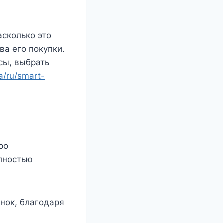
асколько это
а его покупки.
сы, выбрать
ua/ru/smart-
ро
олностью
енок, благодаря