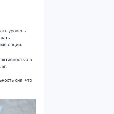
ать уровень
ышать
мые опции:
 активностью в
ег,
ность сна, что