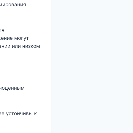
рмирования
ля
жение могут
ении или низком
лноценным
ее устойчивы к