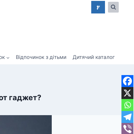
F
ок
Відпочинок з дітьми
Дитячий каталог
от гаджет?