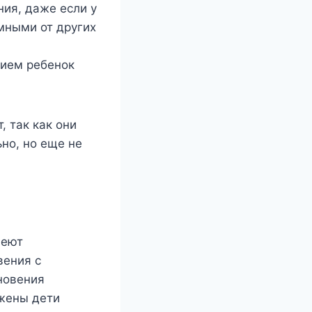
ния, даже если у
мными от других
тием ребенок
, так как они
ьно, но еще не
меют
вения с
новения
ржены дети