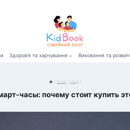
ти
Здоров’я та харчування
Виховання та розвит
/
Блог
/
Леді
/
март-часы: почему стоит купить эт