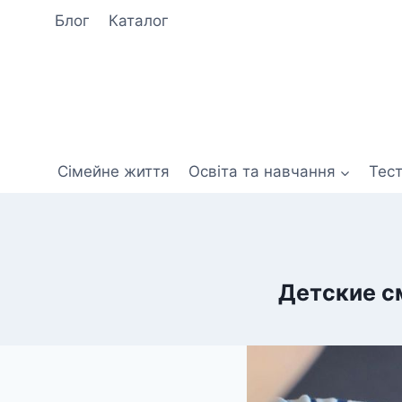
Перейти
Блог
Каталог
до
вмісту
Сімейне життя
Освіта та навчання
Тес
Детские с