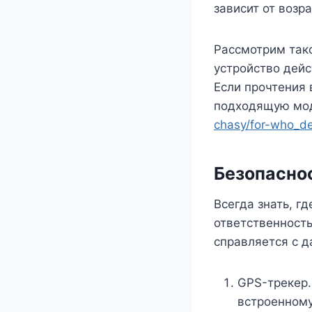
зависит от возр
Рассмотрим тако
устройство дейс
Если прочтения 
подходящую мод
chasy/for-who_de
Безопаснос
Всегда знать, гд
ответственность
справляется с д
GPS-трекер.
встроенному