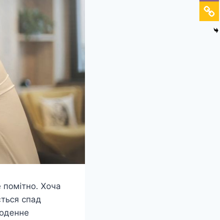
е помітно. Хоча
ється спад
щоденне