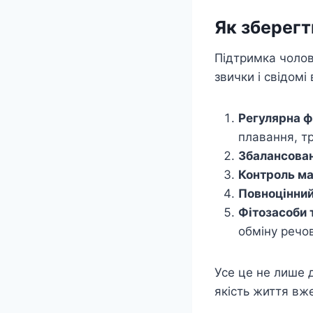
Як зберегт
Підтримка чолов
звички і свідомі
Регулярна ф
плавання, т
Збалансова
Контроль ма
Повноцінний
Фітозасоби 
обміну речов
Усе це не лише 
якість життя вже