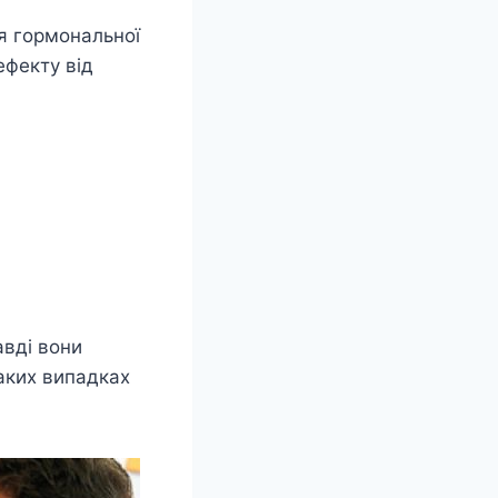
я гормональної
ефекту від
авді вони
таких випадках