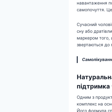
навантаження по
самопочуття. Це
Сучасний чолові
сну або дратівли
маркером того, 
звертаються до п
Самолікуванн
Натуральн
підтримка 
Одним з продукті
комплекс на осн
Його формула сп