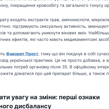
ону, покращення кровообігу та загального тонусу ор
рату входять екстракти трав, амінокислоти, мікроеле
ічно: підтримують сексуальну активність, зменшуют
сів та допомагають уникнути вікових змін. Найбіль
бічних ефектів, які часто мають медикаментозні засо
ють
Фаворит Прост
, тому що він поєднує в собі сучас
освід української практики. Це не просто добавка, а з
льних потреб організму після 35. В офіційному інтер
ожете дізнатися про цей препарат більше, а також 
ати увагу на зміни: перші ознаки
ного дисбалансу