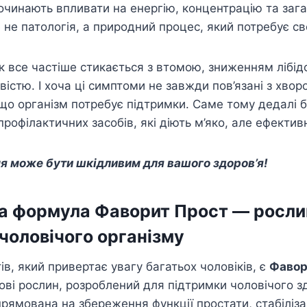
чинають впливати на енергію, концентрацію та заг
 не патологія, а природний процес, який потребує св
к все частіше стикається з втомою, зниженням лібі
вістю. І хоча ці симптоми не завжди пов’язані з хвор
що організм потребує підтримки. Саме тому дедалі б
рофілактичних засобів, які діють м’яко, але ефектив
я може бути шкідливим для вашого здоров’я!
а формула Фаворит Прост — росли
чоловічого організму
в, який привертає увагу багатьох чоловіків, є
Фавор
ові рослин, розроблений для підтримки чоловічого зд
рямована на збереження функції простати, стабіліз