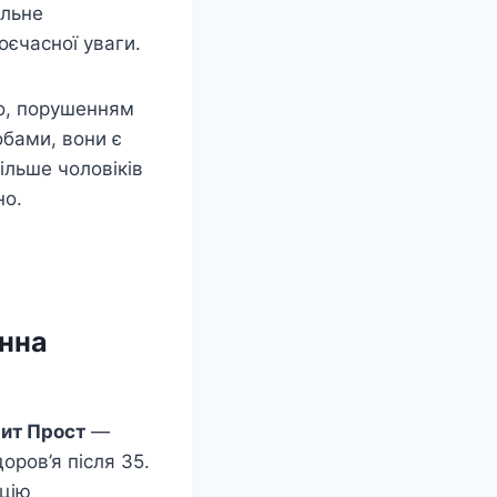
альне
оєчасної уваги.
до, порушенням
обами, вони є
ільше чоловіків
но.
нна
ит Прост
—
оров’я після 35.
ацію