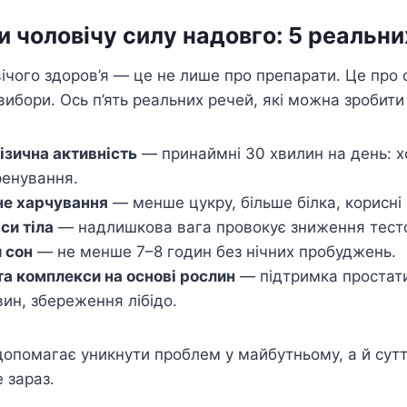
и чоловічу силу надовго: 5 реальн
ічого здоров’я — це не лише про препарати. Це про 
 вибори. Ось п’ять реальних речей, які можна зробити
ізична активність
— принаймні 30 хвилин на день: х
ренування.
не харчування
— менше цукру, більше білка, корисні 
си тіла
— надлишкова вага провокує зниження тест
 сон
— не менше 7–8 годин без нічних пробуджень.
та комплекси на основі рослин
— підтримка простат
ин, збереження лібідо.
допомагає уникнути проблем у майбутньому, а й сут
 зараз.