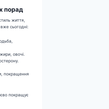
их порад
стиль життя,
 вже сьогодні:
одьба,
жири, овочі.
остерону.
и, покращення
тєво покращує