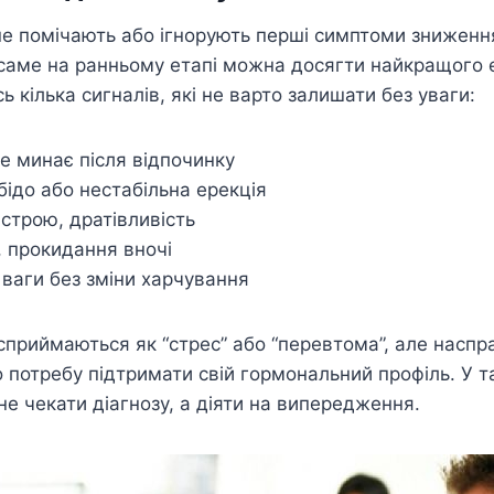
не помічають або ігнорують перші симптоми зниженн
 саме на ранньому етапі можна досягти найкращого 
ь кілька сигналів, які не варто залишати без уваги:
е минає після відпочинку
бідо або нестабільна ерекція
строю, дратівливість
, прокидання вночі
 ваги без зміни харчування
 сприймаються як “стрес” або “перевтома”, але наспр
о потребу підтримати свій гормональний профіль. У 
е чекати діагнозу, а діяти на випередження.