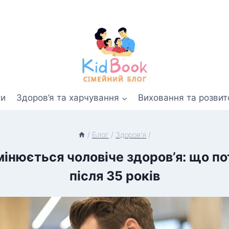
ти
Здоров’я та харчування
Виховання та розвит
/
Блог
/
Здоров'я
/
змінюється чоловіче здоров’я: що по
після 35 років