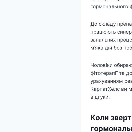
гормонального ф
До складу препа
працюють синерг
запальних проце
м’яка дія без по
Чоловіки обира
фітотерапії та д
урахуванням реа
КарпатХелс ви м
відгуки.
Коли зверт
гормональ