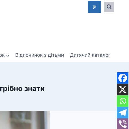
F
ок
Відпочинок з дітьми
Дитячий каталог
трібно знати